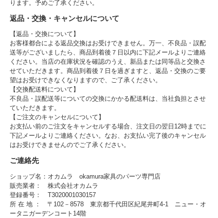
ります。予めご了承ください。
返品・交換・キャンセルについて
【返品・交換について】
お客様都合による返品交換はお受けできません。万一、不良品・誤配
送等がございましたら、商品到着後７日以内に下記メールよりご連絡
ください。当店の在庫状況を確認のうえ、新品または同等品と交換さ
せていただきます。商品到着後７日を過ぎますと、返品・交換のご要
望はお受けできなくなりますので、ご了承ください。
【交換配送料について】
不良品・誤配送等についての交換にかかる配送料は、当社負担とさせ
ていただきます。
【ご注文のキャンセルについて】
お支払い前のご注文をキャンセルする場合、注文日の翌日12時までに
下記メールよりご連絡ください。なお、お支払い完了後のキャンセル
はお受けできませんのでご了承ください。
ご連絡先
ショップ名：オカムラ okamura家具のパーツ専門店
販売業者： 株式会社オカムラ
登録番号： T3020001030157
所 在 地 ： 〒102－8578 東京都千代田区紀尾井町4-1 ニュー・オ
ータニガーデンコート14階