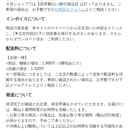
※当ショップでは【請求書払い(銀行振込)】は行っておりません。ご
希望の場合は、お手数ですが
お問合せフォーム
よりご相談ください。
インボイスについて
商品の発送後、本サイトのマイページから注文頂いた内容をクリック
し、[▼注文内容]の下に領収書を発行するボタンがあります。そちら
からダウンロード頂き、ご利用ください。
配送料について
【全国一律】
○部品、棚板の場合：1,980円（1梱包あたり）
○合鍵の場合：1,320円
※一部製品につきましては、ご注文の数量によって追加で配送料を頂
戴する場合があります。事前に確認されたい場合は、お手数ですが下
記メールアドレスよりご相談ください。
発送について
決済完了が確認とれ次第、発送準備をさせていただきます。お届けに
は、概ね１週間程度のお時間を頂戴いたします。
＜お取り寄せ商品＞の場合は、別途お取り寄せ期間（概ね10日程度）
が掛かりますので、予めご了承ください。
※沖縄および離島については上記以上のお時間を頂戴する可能性があ