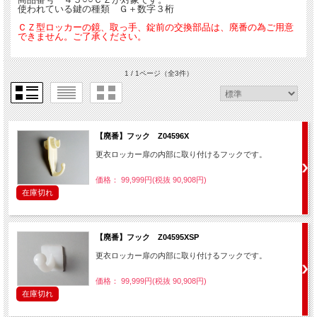
使われている鍵の種類 Ｇ＋数字３桁
ＣＺ型ロッカーの鏡、取っ手、錠前の交換部品は、廃番の為ご用意
できません。ご了承ください。
1 / 1ページ
（全3件）
【廃番】フック Z04596X
更衣ロッカー扉の内部に取り付けるフックです。
価格： 99,999円(税抜 90,908円)
在庫切れ
【廃番】フック Z04595XSP
更衣ロッカー扉の内部に取り付けるフックです。
価格： 99,999円(税抜 90,908円)
在庫切れ