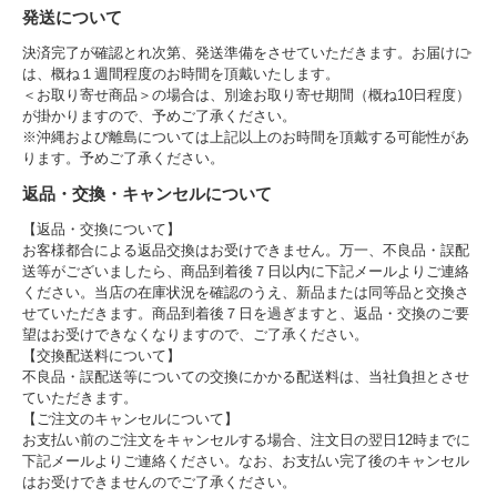
発送について
決済完了が確認とれ次第、発送準備をさせていただきます。お届けに
は、概ね１週間程度のお時間を頂戴いたします。
＜お取り寄せ商品＞の場合は、別途お取り寄せ期間（概ね10日程度）
が掛かりますので、予めご了承ください。
※沖縄および離島については上記以上のお時間を頂戴する可能性があ
ります。予めご了承ください。
返品・交換・キャンセルについて
【返品・交換について】
お客様都合による返品交換はお受けできません。万一、不良品・誤配
送等がございましたら、商品到着後７日以内に下記メールよりご連絡
ください。当店の在庫状況を確認のうえ、新品または同等品と交換さ
せていただきます。商品到着後７日を過ぎますと、返品・交換のご要
望はお受けできなくなりますので、ご了承ください。
【交換配送料について】
不良品・誤配送等についての交換にかかる配送料は、当社負担とさせ
ていただきます。
【ご注文のキャンセルについて】
お支払い前のご注文をキャンセルする場合、注文日の翌日12時までに
下記メールよりご連絡ください。なお、お支払い完了後のキャンセル
はお受けできませんのでご了承ください。