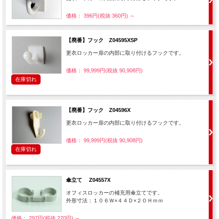
価格： 396円(税抜 360円)
～
【廃番】フック Z04595XSP
更衣ロッカー扉の内部に取り付けるフックです。
価格： 99,999円(税抜 90,908円)
在庫切れ
【廃番】フック Z04596X
更衣ロッカー扉の内部に取り付けるフックです。
価格： 99,999円(税抜 90,908円)
在庫切れ
傘立て Z04557X
オフィスロッカーの補充用傘立てです。
外形寸法：１０６Ｗ×４４Ｄ×２０Ｈｍｍ
価格： 297円(税抜 270円)
～