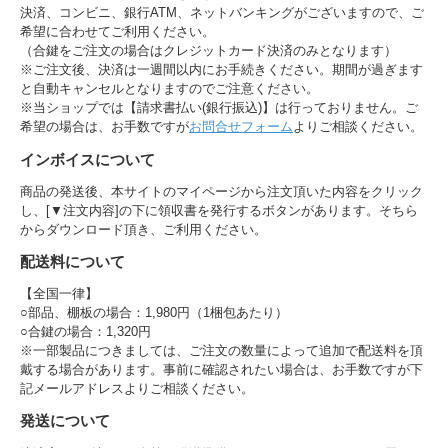
決済、コンビニ、銀行ATM、ネットバンキングがございますので、ご
希望に合わせてご利用ください。
（合鍵をご注文の場合はクレジットカード決済のみとなります）
※ご注文後、決済は一週間以内にお手続きください。期間が過ぎます
と自動キャンセルとなりますのでご注意ください。
※当ショップでは【請求書払い(銀行振込)】は行っておりません。ご
希望の場合は、お手数ですが
お問合せフォーム
よりご相談ください。
インボイスについて
商品の発送後、本サイトのマイページから注文頂いた内容をクリック
し、[▼注文内容]の下に領収書を発行するボタンがあります。そちら
からダウンロード頂き、ご利用ください。
配送料について
【全国一律】
○部品、棚板の場合：1,980円（1梱包あたり）
○合鍵の場合：1,320円
※一部製品につきましては、ご注文の数量によって追加で配送料を頂
戴する場合があります。事前に確認されたい場合は、お手数ですが下
記メールアドレスよりご相談ください。
発送について