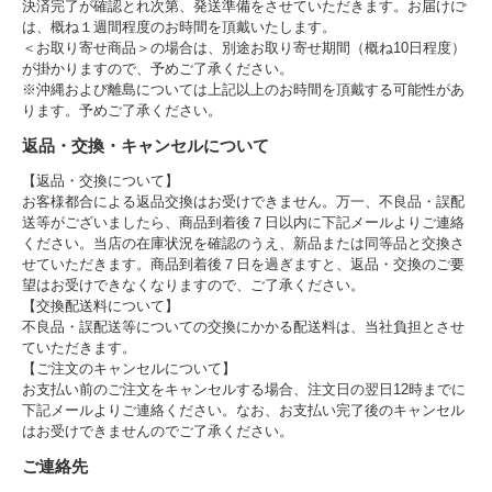
決済完了が確認とれ次第、発送準備をさせていただきます。お届けに
は、概ね１週間程度のお時間を頂戴いたします。
＜お取り寄せ商品＞の場合は、別途お取り寄せ期間（概ね10日程度）
が掛かりますので、予めご了承ください。
※沖縄および離島については上記以上のお時間を頂戴する可能性があ
ります。予めご了承ください。
返品・交換・キャンセルについて
【返品・交換について】
お客様都合による返品交換はお受けできません。万一、不良品・誤配
送等がございましたら、商品到着後７日以内に下記メールよりご連絡
ください。当店の在庫状況を確認のうえ、新品または同等品と交換さ
せていただきます。商品到着後７日を過ぎますと、返品・交換のご要
望はお受けできなくなりますので、ご了承ください。
【交換配送料について】
不良品・誤配送等についての交換にかかる配送料は、当社負担とさせ
ていただきます。
【ご注文のキャンセルについて】
お支払い前のご注文をキャンセルする場合、注文日の翌日12時までに
下記メールよりご連絡ください。なお、お支払い完了後のキャンセル
はお受けできませんのでご了承ください。
ご連絡先