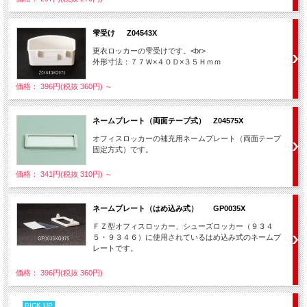
雫受け Z04543X
更衣ロッカーの雫受けです。<br>
外形寸法：７７Ｗ×４０Ｄ×３５Ｈｍｍ
価格： 396円(税抜 360円)
～
ネームプレート（両面テープ式） Z04575X
オフィスロッカーの補充用ネームプレート（両面テープ
固定方式）です。
価格： 341円(税抜 310円)
～
ネームプレート（はめ込み式） GP0035X
ＦＺ型オフィスロッカー、シューズロッカー（９３４
５・９３４６）に使用されているはめ込み式のネームプ
レートです。
価格： 396円(税抜 360円)
PICK UP