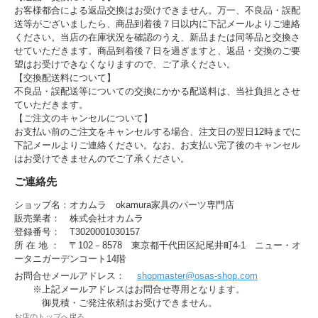
お客様都合による返品交換はお受けできません。万一、不良品・誤配
送等がございましたら、商品到着後７日以内に下記メールよりご連絡
ください。当店の在庫状況を確認のうえ、新品または同等品と交換さ
せていただきます。商品到着後７日を過ぎますと、返品・交換のご要
望はお受けできなくなりますので、ご了承ください。
【交換配送料について】
不良品・誤配送等についての交換にかかる配送料は、当社負担とさせ
ていただきます。
【ご注文のキャンセルについて】
お支払い前のご注文をキャンセルする場合、注文日の翌日12時までに
下記メールよりご連絡ください。なお、お支払い完了後のキャンセル
はお受けできませんのでご了承ください。
ご連絡先
ショップ名：オカムラ okamura家具のパーツ専門店
販売業者： 株式会社オカムラ
登録番号： T3020001030157
所 在 地 ： 〒102－8578 東京都千代田区紀尾井町4-1 ニュー・オ
ータニガーデンコート14階
お問合せメールアドレス：
shopmaster@osas-shop.com
※上記メールアドレスはお問合せ専用となります。
御見積・ご発注依頼はお受けできません。
お店のトップへ戻る