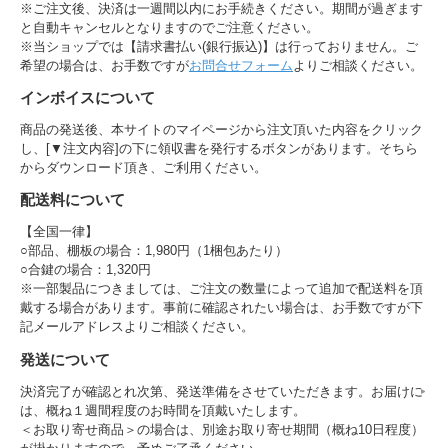
※ご注文後、決済は一週間以内にお手続きください。期間が過ぎます
と自動キャンセルとなりますのでご注意ください。
※当ショップでは【請求書払い(銀行振込)】は行っておりません。ご
希望の場合は、お手数ですが
お問合せフォーム
よりご相談ください。
インボイスについて
商品の発送後、本サイトのマイページから注文頂いた内容をクリック
し、[▼注文内容]の下に領収書を発行するボタンがあります。そちら
からダウンロード頂き、ご利用ください。
配送料について
【全国一律】
○部品、棚板の場合：1,980円（1梱包あたり）
○合鍵の場合：1,320円
※一部製品につきましては、ご注文の数量によって追加で配送料を頂
戴する場合があります。事前に確認されたい場合は、お手数ですが下
記メールアドレスよりご相談ください。
発送について
決済完了が確認とれ次第、発送準備をさせていただきます。お届けに
は、概ね１週間程度のお時間を頂戴いたします。
＜お取り寄せ商品＞の場合は、別途お取り寄せ期間（概ね10日程度）