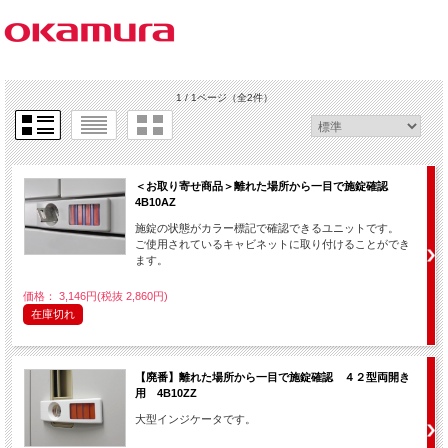
1 / 1ページ
（全2件）
＜お取り寄せ商品＞離れた場所から一目で施錠確認
4B10AZ
施錠の状態がカラー標記で確認できるユニットです。
ご使用されているキャビネットに取り付けることができ
ます。
価格： 3,146円(税抜 2,860円)
在庫切れ
【廃番】離れた場所から一目で施錠確認 ４２型両開き
用 4B10ZZ
大型インジケータです。