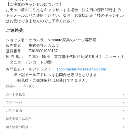
【ご注文のキャンセルについて】
お支払い前のご注文をキャンセルする場合、注文日の翌日12時までに
下記メールよりご連絡ください。なお、お支払い完了後のキャンセル
はお受けできませんのでご了承ください。
ご連絡先
ショップ名：オカムラ okamura家具のパーツ専門店
販売業者： 株式会社オカムラ
登録番号： T3020001030157
所 在 地 ： 〒102－8578 東京都千代田区紀尾井町4-1 ニュー・オ
ータニガーデンコート14階
お問合せメールアドレス：
shopmaster@osas-shop.com
※上記メールアドレスはお問合せ専用となります。
御見積・ご発注依頼はお受けできません。
お店のトップへ戻る
カートを見る
マイページ
ご利用案内
特定商取引法表示
個人情報の取扱い