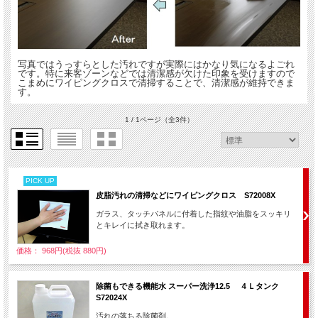
写真ではうっすらとした汚れですが実際にはかなり気になるよごれ
です。特に来客ゾーンなどでは清潔感が欠けた印象を受けますので
こまめにワイピングクロスで清掃することで、清潔感が維持できま
す。
1 / 1ページ
（全3件）
PICK UP
皮脂汚れの清掃などにワイピングクロス S72008X
ガラス、タッチパネルに付着した指紋や油脂をスッキリ
とキレイに拭き取れます。
価格： 968円(税抜 880円)
除菌もできる機能水 スーパー洗浄12.5 ４Ｌタンク
S72024X
汚れの落ちる除菌剤。