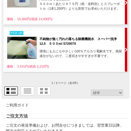
５００ｍｌあたり９７５円（税・送料別）とスプレーボ
トル（1本1,200円）よりも割安でお求めいただけます。
価格： 15,400円(税抜 14,000円)
PICK UP
不純物が無く汚れの落ちる除菌機能水 スーパー洗浄
12.5 ５００ml S72007X
環境にも人にもやさしい100％アルカリ電解水です。残留
成分がないので、二度拭きやすすぎが不要です。
価格： 2,431円(税抜 2,210円)
1 / 1ページ
（全3件）
ご利用ガイド
ご注文方法
ご注文の発送準備および、お問合せにつきましては、翌営業日以降、
順次の対応とさせていただきます。