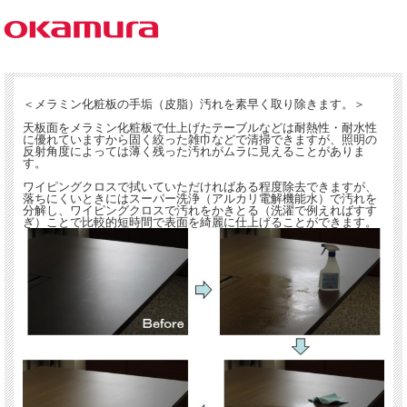
＜メラミン化粧板の手垢（皮脂）汚れを素早く取り除きます。＞
天板面をメラミン化粧板で仕上げたテーブルなどは耐熱性・耐水性
に優れていますから固く絞った雑巾などで清掃できますが、照明の
反射角度によっては薄く残った汚れがムラに見えることがありま
す。
ワイピングクロスで拭いていただければある程度除去できますが、
落ちにくいときにはスーパー洗浄（アルカリ電解機能水）で汚れを
分解し、ワイピングクロスで汚れをかきとる（洗濯で例えればすす
ぎ）ことで比較的短時間で表面を綺麗に仕上げることができます。