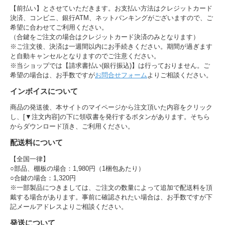
【前払い】とさせていただきます。お支払い方法はクレジットカード
決済、コンビニ、銀行ATM、ネットバンキングがございますので、ご
希望に合わせてご利用ください。
（合鍵をご注文の場合はクレジットカード決済のみとなります）
※ご注文後、決済は一週間以内にお手続きください。期間が過ぎます
と自動キャンセルとなりますのでご注意ください。
※当ショップでは【請求書払い(銀行振込)】は行っておりません。ご
希望の場合は、お手数ですが
お問合せフォーム
よりご相談ください。
インボイスについて
商品の発送後、本サイトのマイページから注文頂いた内容をクリック
し、[▼注文内容]の下に領収書を発行するボタンがあります。そちら
からダウンロード頂き、ご利用ください。
配送料について
【全国一律】
○部品、棚板の場合：1,980円（1梱包あたり）
○合鍵の場合：1,320円
※一部製品につきましては、ご注文の数量によって追加で配送料を頂
戴する場合があります。事前に確認されたい場合は、お手数ですが下
記メールアドレスよりご相談ください。
発送について