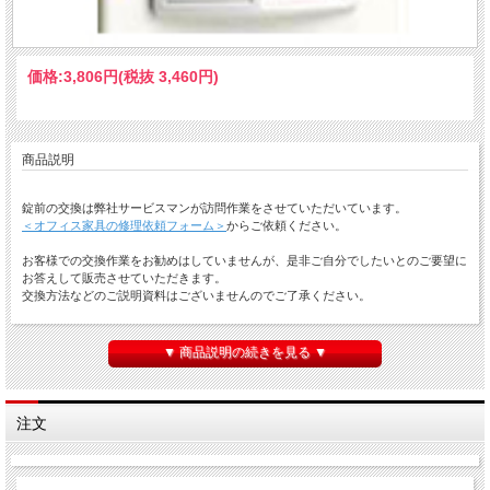
価格:
3,806円
(税抜 3,460円)
商品説明
錠前の交換は弊社サービスマンが訪問作業をさせていただいています。
＜オフィス家具の修理依頼フォーム＞
からご依頼ください。
お客様での交換作業をお勧めはしていませんが、是非ご自分でしたいとのご要望に
お答えして販売させていただきます。
交換方法などのご説明資料はございませんのでご了承ください。
ＦＺ型オフィスロッカーの交換用錠前付き取手です。
▼ 商品説明の続きを見る ▼
＜ご注意＞
ご提供する鍵番号は ＯＭ＊＊＊＊ です。
現在お使いの鍵番号には頭２桁がＨＮ、ＨＫ、ＯＫの場合もあります。
注文
使用者が変わるので鍵番号を変えたい・・・などのご要望があり販売させていただ
きます。
現在施錠されていて合い鍵が無いなどの開けられない状態の場合は交換できませ