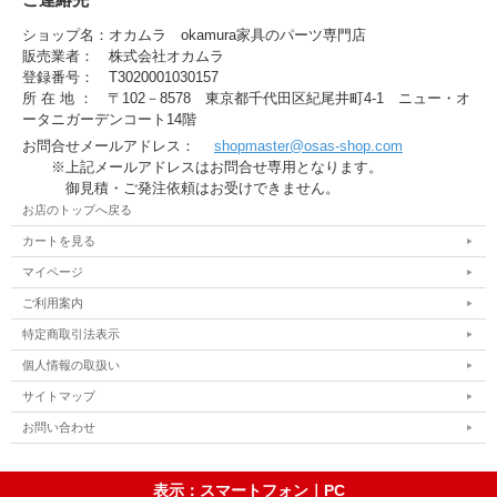
ショップ名：オカムラ okamura家具のパーツ専門店
販売業者： 株式会社オカムラ
登録番号： T3020001030157
所 在 地 ： 〒102－8578 東京都千代田区紀尾井町4-1 ニュー・オ
ータニガーデンコート14階
お問合せメールアドレス：
shopmaster@osas-shop.com
※上記メールアドレスはお問合せ専用となります。
御見積・ご発注依頼はお受けできません。
お店のトップへ戻る
カートを見る
マイページ
ご利用案内
特定商取引法表示
個人情報の取扱い
サイトマップ
お問い合わせ
表示：スマートフォン｜
PC