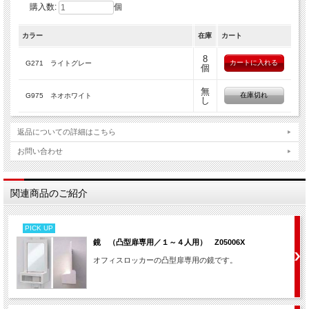
購入数:
個
ん。
他の鍵番号（例：Ｇ＊＊＊）などとの互換性はありません。
カラー
在庫
カート
形状をよくお確かめの上お求めください。
8
G271 ライトグレー
個
無
在庫切れ
G975 ネオホワイト
し
返品についての詳細はこちら
お問い合わせ
関連商品のご紹介
PICK UP
鏡 （凸型扉専用／１～４人用） Z05006X
オフィスロッカーの凸型扉専用の鏡です。