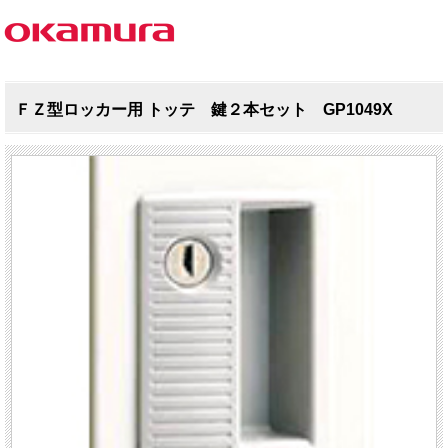
ＦＺ型ロッカー用 トッテ 鍵２本セット GP1049X