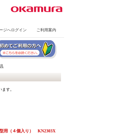
ージへログイン
｜
ご利用案内
｜
具
います。
用（４個入り） KN2303X