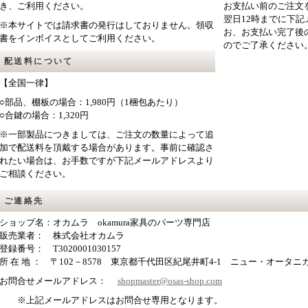
き、ご利用ください。
お支払い前のご注文
翌日12時までに下
※本サイトでは請求書の発行はしておりません。領収
お、お支払い完了後
書をインボイスとしてご利用ください。
のでご了承ください
配送料について
【全国一律】
○部品、棚板の場合：1,980円（1梱包あたり）
○合鍵の場合：1,320円
※一部製品につきましては、ご注文の数量によって追
加で配送料を頂戴する場合があります。事前に確認さ
れたい場合は、お手数ですが下記メールアドレスより
ご相談ください。
ご連絡先
ショップ名：オカムラ okamura家具のパーツ専門店
販売業者： 株式会社オカムラ
登録番号： T3020001030157
所 在 地 ： 〒102－8578 東京都千代田区紀尾井町4-1 ニュー・オータニ
お問合せメールアドレス：
shopmaster@osas-shop.com
※上記メールアドレスはお問合せ専用となります。