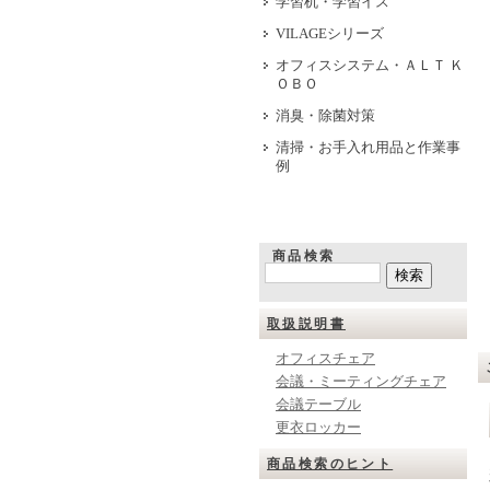
学習机・学習イス
VILAGEシリーズ
オフィスシステム・ＡＬＴ Ｋ
ＯＢＯ
消臭・除菌対策
清掃・お手入れ用品と作業事
例
商品検索
取扱説明書
オフィスチェア
会議・ミーティングチェア
会議テーブル
更衣ロッカー
商品検索のヒント