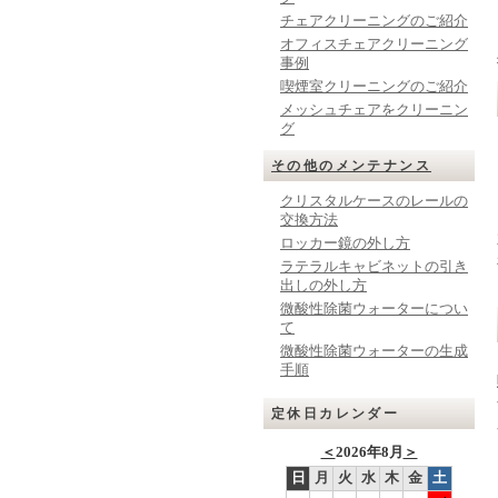
チェアクリーニングのご紹介
オフィスチェアクリーニング
事例
喫煙室クリーニングのご紹介
メッシュチェアをクリーニン
グ
その他のメンテナンス
クリスタルケースのレールの
交換方法
ロッカー鏡の外し方
ラテラルキャビネットの引き
出しの外し方
微酸性除菌ウォーターについ
て
微酸性除菌ウォーターの生成
手順
定休日カレンダー
＜
2026年8月
＞
日
月
火
水
木
金
土