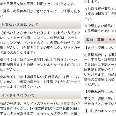
たします。
※土日祝日を除く平日に対応させていただきます。
＜お取り寄せ商品＞
※夏季・冬季休業日がございますので、ご了承くださ
（概ね10日程度）
い。
さい。
お支払い方法について
※沖縄および離島に
する可能性がありま
【前払い】とさせていただきます。お支払い方法はク
レジットカード決済、コンビニ、銀行ATM、ネット
返品・交換・キャ
バンキングがございますので、ご希望に合わせてご利
用ください。（合鍵をご注文の場合はクレジットカー
【返品・交換につい
ド決済のみとなります）
お客様都合による返
※ご注文後、決済は一週間以内にお手続きください。
一、不良品・誤配送
期間が過ぎますと自動キャンセルとなりますのでご注
７日以内に下記メー
意ください。
庫状況を確認のうえ
いただきます。商品
※本サイトでは【請求書払い(銀行振込)】は行ってお
交換のご要望はお受
りません。ご希望の場合は、お手数ですが
お問合せフ
ください。
ォーム
よりご相談ください。
【交換配送料につい
インボイスについて
不良品・誤配送等に
商品の発送後、本サイトのマイページから注文頂いた
当社負担とさせてい
内容をクリックし、[▼注文内容]の下に領収書を発行
【ご注文のキャンセ
するボタンがあります。そちらからダウンロード頂