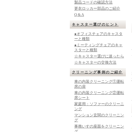
製品コードの確認方法
更衣ロッカー部品のご紹介
Q & A
キャスター選びのヒント
●オフィスチェアのキャスタ
ーと種類
●ミーティングチェアのキャ
スターと種類
☆キャスター選びに迷ったら
☆キャスターの交換方法
クリーニング事例のご紹介
車の内装クリーニング①運転
席の扉
車の内装クリーニング②運転
席シート
家庭用：ソファーのクリーニ
ング
マンション玄関のクリーニン
グ
事務いすの座面をクリーニン
グ