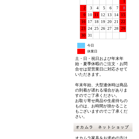
1
2
3
4
5
6
7
8
9
10
11
12
13
14
15
16
17
18
19
20
21
22
23
24
25
26
27
28
29
30
31
今日
休業日
土・日・祝日および年末年
始・夏季休暇のご注文・お問
合せは翌営業日に対応させて
いただきます。
年末年始、大型連休時は商品
の到着が遅れる場合がありま
すのでご了承ください。
お取り寄せ商品や生産待ちの
ものは、お時間が掛かること
もございますのでご了承くだ
さい。
オカムラ ネットショップ
オカムラ
家具
をお求めの方は