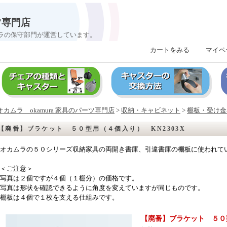
ツ専門店
ラの保守部門が運営しています。
カートをみる
｜
マイペ
オカムラ okamura 家具のパーツ専門店
>
収納・キャビネット
>
棚板・受け金
【廃番】ブラケット ５０型用（４個入り） KN2303X
オカムラの５０シリーズ収納家具の両開き書庫、引違書庫の棚板に使われて
＜ご注意＞
写真は２個ですが４個（１棚分）の価格です。
写真は形状を確認できるように角度を変えていますが同じものです。
棚板は４個で１枚を支える仕組みです。
【廃番】ブラケット ５０型