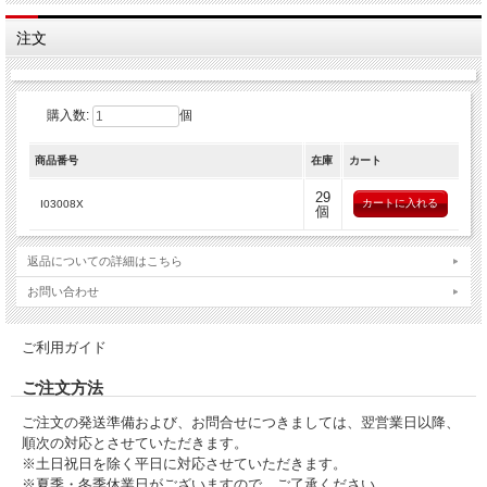
※ご購入の前に現在お使いのキャスターの軸と車輪直径の長さを測ってください。
車輪の直径 ： ６０mm
注文
軸の直径 ： １１Φｍｍ
キャスターの交換は５個同時にされることをお勧めします。
取り外し・取り付けの要領はこちら→
”キャスターの交換方法”
購入数:
個
ダイキャスト製の脚は固く取り付けが困難な場合があります。
商品番号
在庫
カート
キャスターが非常に硬くて抜けにくい、キャスターの軸が脚の中に残ってしまう等
が起こりやすくなっています。
29
その際はお客様ご自身での交換は不可能ですので、当社に交換をご依頼（有料）く
I03008X
個
ださい。
返品についての詳細はこちら
お問い合わせ
ご利用ガイド
ご注文方法
ご注文の発送準備および、お問合せにつきましては、翌営業日以降、
順次の対応とさせていただきます。
※土日祝日を除く平日に対応させていただきます。
※夏季・冬季休業日がございますので、ご了承ください。