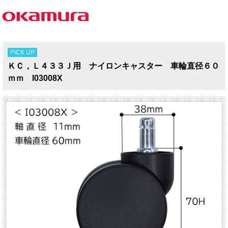
PICK UP
ＫＣ，Ｌ４３３Ｊ用 ナイロンキャスター 車輪直径６０
ｍｍ I03008X