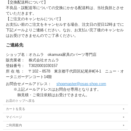
【交換配送料について】
不良品・誤配送等についての交換にかかる配送料は、当社負担とさせ
ていただきます。
【ご注文のキャンセルについて】
お支払い前のご注文をキャンセルする場合、注文日の翌日12時までに
下記メールよりご連絡ください。なお、お支払い完了後のキャンセル
はお受けできませんのでご了承ください。
ご連絡先
ショップ名：オカムラ okamura家具のパーツ専門店
販売業者： 株式会社オカムラ
登録番号： T3020001030157
所 在 地 ： 〒102－8578 東京都千代田区紀尾井町4-1 ニュー・オ
ータニガーデンコート14階
お問合せメールアドレス：
shopmaster@osas-shop.com
※上記メールアドレスはお問合せ専用となります。
御見積・ご発注依頼はお受けできません。
お店のトップへ戻る
カートを見る
マイページ
ご利用案内