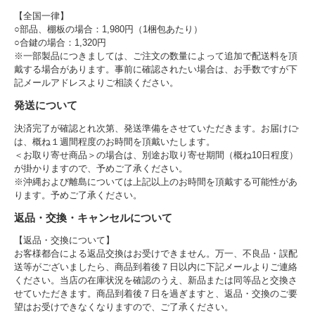
【全国一律】
○部品、棚板の場合：1,980円（1梱包あたり）
○合鍵の場合：1,320円
※一部製品につきましては、ご注文の数量によって追加で配送料を頂
戴する場合があります。事前に確認されたい場合は、お手数ですが下
記メールアドレスよりご相談ください。
発送について
決済完了が確認とれ次第、発送準備をさせていただきます。お届けに
は、概ね１週間程度のお時間を頂戴いたします。
＜お取り寄せ商品＞の場合は、別途お取り寄せ期間（概ね10日程度）
が掛かりますので、予めご了承ください。
※沖縄および離島については上記以上のお時間を頂戴する可能性があ
ります。予めご了承ください。
返品・交換・キャンセルについて
【返品・交換について】
お客様都合による返品交換はお受けできません。万一、不良品・誤配
送等がございましたら、商品到着後７日以内に下記メールよりご連絡
ください。当店の在庫状況を確認のうえ、新品または同等品と交換さ
せていただきます。商品到着後７日を過ぎますと、返品・交換のご要
望はお受けできなくなりますので、ご了承ください。