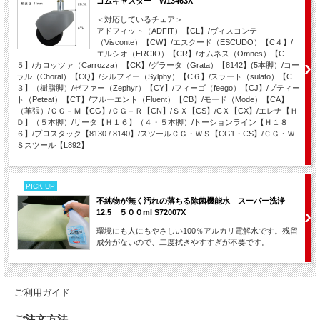
ゴムキャスター W13463X
＜対応しているチェア＞
アドフィット（ADFIT）【CL】/ヴィスコンテ
（Visconte）【CW】/エスクード（ESCUDO）【C４】/
エルシオ（ERCIO）【CR】/オムネス（Omnes）【C
５】/カロッツァ（Carrozza）【CK】/グラータ（Grata）【8142】(5本脚）/コー
ラル（Choral）【CQ】/シルフィー（Sylphy）【C６】/スラート（sulato）【C
３】（樹脂脚）/ゼファー（Zephyr）【CY】/フィーゴ（feego）【CJ】/プティー
ト（Peteat）【CT】/フルーエント（Fluent）【CB】/モード（Mode）【CA】
（革張）/ＣＧ－Ｍ【CG】/ＣＧ－Ｒ【CN】/ＳＸ【CS】/CＸ【CX】/エレナ【Ｈ
Ｄ】（５本脚）/リータ【Ｈ１６】（４・５本脚）/トーションライン【Ｈ１８
６】/プロスタック【8130 / 8140】/スツールＣＧ・ＷＳ【CG1・CS】/ＣＧ・Ｗ
Ｓスツール【L892】
PICK UP
不純物が無く汚れの落ちる除菌機能水 スーパー洗浄
12.5 ５００ml S72007X
環境にも人にもやさしい100％アルカリ電解水です。残留
成分がないので、二度拭きやすすぎが不要です。
ご利用ガイド
ご注文方法