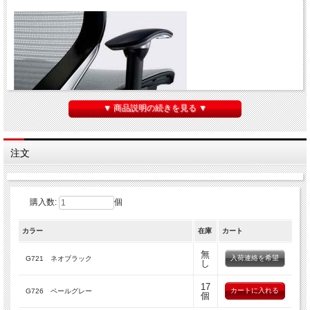
▼ 商品説明の続きを見る ▼
注文
バロンチェア・ゼファーチェア共通、アジャストアームの肘パッド（右肘用）で
す。
購入数:
個
肘当てが上下可動式で本体の部分がネオブラックとネオホワイトの2色です。
＜ご注意＞
カラー
在庫
カート
肘パッドは嵌め込み式ですが、無理にはがそうとしますと下部（銀色の部分）の爪
を破損する場合があります。
無
入荷連絡を希望
G721 ネオブラック
下部が破損してしまいますと左右の肘当て全体の交換になってしまいます。
し
交換をされる場合は”現在の肘パッドが安全に取り外せる”ことを確認してからお買
い求めください。
17
G726 ペールグレー
必ず事前に商品を確認して掲載されています写真との照合をおねがいします。
個