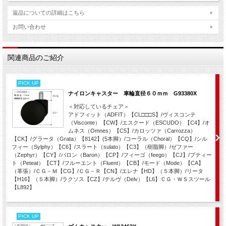
＜お願い＞
バロンチェアの肘パッドは2013年に寸法、素材の仕様が変更されています。
返品についての詳細はこちら
取り付け構造は互換性があります
が、厚みなどが異なりますので左右一緒に交換さ
お問い合わせ
れることをお勧めします。
お求めの場合は左右セットでお求めいただければ幸いです。
この商品は「自分で交換できるので商品だけの販売を希望」されるお客様のご要望
関連商品のご紹介
で販売させていただいています。
恐縮ですが交換方法などのご説明資料はございませんのでご了承ください。
PICK UP
弊社でお取付作業（有料）を賜っています。
＜オフィス家具の修理依頼フォーム＞
からお申込みください。
ナイロンキャスター 車輪直径６０ｍｍ G93380X
＜対応しているチェア＞
アドフィット（ADFIT）【CL□□□S】/ヴィスコンテ
（Visconte）【CW】/エスクード（ESCUDO）【C4】/オ
ムネス（Omnes）【C5】/カロッツァ（Carrozza）
【CK】/グラータ（Grata）【8142】(5本脚）/コーラル（Choral）【CQ】/シル
フィー（Sylphy）【C6】/スラート（sulato）【C3】（樹脂脚）/ゼファー
（Zephyr）【CY】/バロン（Baron）【CP】/フィーゴ（feego）【CJ】/プティー
ト（Peteat）【CT】/フルーエント（Fluent）【CB】/モード（Mode）【CA】
（革張）/ＣＧ－Ｍ【CG】/ＣＧ－Ｒ【CN】/エレナ【HD】（５本脚）/リータ
【H16】（５本脚）/ラクソス【CZ】/テルヴ（Delv）【L6】ＣＧ・ＷＳスツール
【L892】
PICK UP