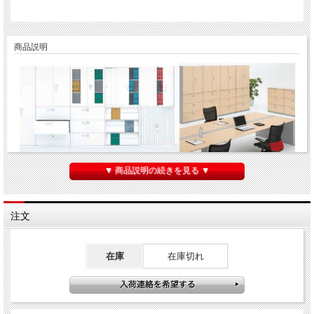
商品説明
▼ 商品説明の続きを見る ▼
この商品はメーカーからお取り寄せとなります。
入荷までに概ね10日程度かかる予定ですが、メーカーに在庫が無い場合は、それ以
上かかる場合もあります。
注文
ご購入ご希望の場合は
①「入荷連絡を希望」から、メールアドレスの登録を行い送信してください。
②２個以上ご希望の場合は、お手数ですが下記の「この商品について問い合わせ
る」から「入荷希望数の連絡」
在庫
在庫切れ
を選択し、数量を記載の上送信してください。
ーーーーーーーーーーーーーーーーーーーーーーーーーーーーーーーーーーーーー
ーーーーーーーーーーーーー