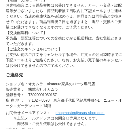
お客様都合による返品交換はお受けできません。万一、不良品・誤配
送等がございましたら、商品到着後７日以内に下記メールよりご連絡
ください。当店の在庫状況を確認のうえ、新品または同等品と交換さ
せていただきます。商品到着後７日を過ぎますと、返品・交換のご要
望はお受けできなくなりますので、ご了承ください。
【交換配送料について】
不良品・誤配送等についての交換にかかる配送料は、当社負担とさせ
ていただきます。
【ご注文のキャンセルについて】
お支払い前のご注文をキャンセルする場合、注文日の翌日12時までに
下記メールよりご連絡ください。なお、お支払い完了後のキャンセル
はお受けできませんのでご了承ください。
ご連絡先
ショップ名：オカムラ okamura家具のパーツ専門店
販売業者： 株式会社オカムラ
登録番号： T3020001030157
所 在 地 ： 〒102－8578 東京都千代田区紀尾井町4-1 ニュー・オ
ータニガーデンコート14階
お問合せメールアドレス：
shopmaster@osas-shop.com
※上記メールアドレスはお問合せ専用となります。
御見積・ご発注依頼はお受けできません。