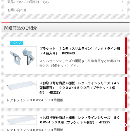
返品についての詳細はこちら
この棚板に対応する商品シリーズは以下の番号で始まる製品番号の両開き及び引違
扉です。
お問い合わせ
４Ｈ＊＊＊＊
※製品番号のご確認方法については
こちら
をご参照ください。
本体間口寸法 ： ４００W、４００Ｄ（書庫類）
関連商品のご紹介
棚板本体寸法 ： ４４３．５Ｗ × ３２８Ｄ × １５Ｈ
ご注意 ： レクトラインシリーズには本体外形寸法が多くの種類があります。
PICK UP
〔９００Ｗ × ５００Ｄ・４５０Ｄ・４００Ｄ・３００Ｄ〕
ブラケット ４２型（スリムライン）／レクトライン用
〔８００Ｗ × ４５０Ｄ・４００Ｄ〕
（４個入り） K83676X
〔４５０Ｗ × ４５０Ｄ・４００Ｄ〕
※必ずお手元の対象書庫の「外形寸法」と「棚板寸法」をご確認ください。
スリムラインシリーズの両開き、引違書庫などの棚板の
受け具（4個セット）です。
この商品の送料は１，９８０円とさせていただきます。
他の商品との同梱は出来ません。
＜お取り寄せ商品＞棚板 レクトラインシリーズ（４２
型転用可） ９００Ｗ×４５０Ｄ用（ブラケット４個
付） 4B222Y
レクトライン９００Ｗ×４５０Ｄ用棚板
＜お取り寄せ商品＞棚板 レクトラインシリーズ ８０
０Ｗ×４５０Ｄ用（ブラケット４個付） 4T222Y
レクトライン８００Ｗ×４５０Ｄ用棚板